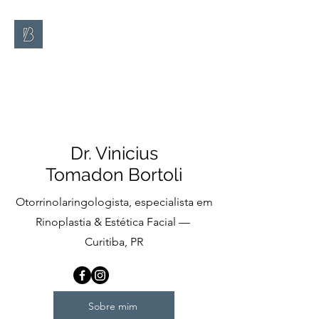
VINICIUS
TOMADON
BORTOLI
WhatsApp:
(41) 99866-4955
Dr. Vinicius
Tomadon Bortoli
Otorrinolaringologista, especialista em
Rinoplastia & Estética Facial —
Curitiba, PR
Sobre mim